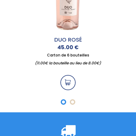
SÉ
BIB 5 LITRES
€
15.00
€
eilles
Carton de 6 bout
lieu de 8.00€)
(11.00€ la bouteille au 