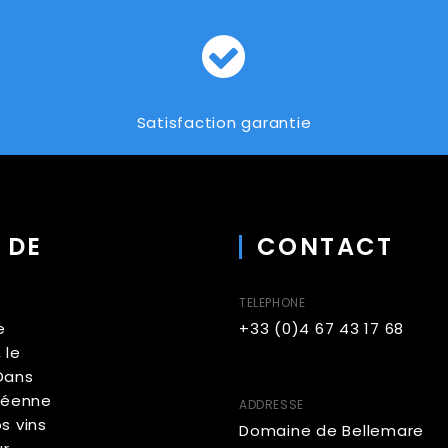
Satisfaction garantie
 DE
CONTACT
TELEPHONE
e
+33 (0)4 67 43 17 68
 le
Dans
néenne
ADDRESSE
s vins
Domaine de Bellemare